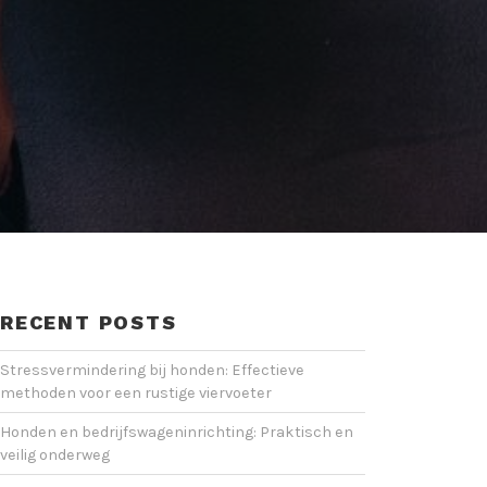
RECENT POSTS
Stressvermindering bij honden: Effectieve
methoden voor een rustige viervoeter
Honden en bedrijfswageninrichting: Praktisch en
veilig onderweg