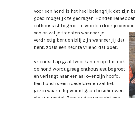
Voor een hond is het heel belangrijk dat zijn ba
goed mogelijk te gedragen. Hondenliefhebbers
enthousiast begroet te worden door je viervo
aan en
zal je troosten wanneer je
verdrietig bent en blij zijn wanneer jij dat
bent, zoals een hechte vriend dat doet.
Vriendschap gaat twee kanten op dus ook
de hond wordt graag enthousiast begroet
en verlangt naar een aai over zijn hoofd.
Een hond is een roedeldier en zal het
gezin waarin hij woont gaan beschouwen
als zijn roedel. Zorg er dus voor dat een
hond niet te lang en te vaak alleen is, daar
kan probleemgedrag van ontstaan.
Honden hechten zich erg aan hun baasje en een
nemen.