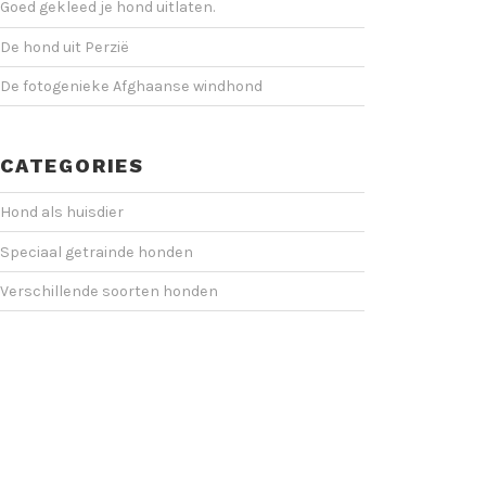
Goed gekleed je hond uitlaten.
De hond uit Perzië
De fotogenieke Afghaanse windhond
CATEGORIES
Hond als huisdier
Speciaal getrainde honden
Verschillende soorten honden
10 COOLE TRUCS OM JE HOND
TE ONDERWIJZEN
Video
Player